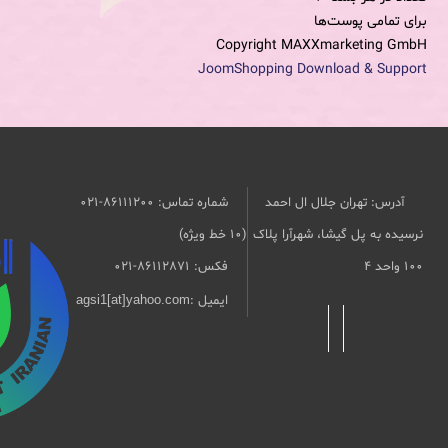
برای تمامی پوست‌ها
Copyright MAXXmarketing GmbH
JoomShopping Download & Support
آدرس: تهران جلال ال احمد
شماره تماس: 86111200-021
نرسیده به پل گیشا، شهرآرا پلاک
(10 خط ویژه)
۱۰۰ واحد ۴
فکس: 86112871-021
ایمیل :
agsi1[at]yahoo.com