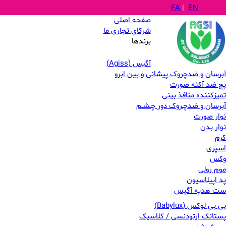
FA
|
EN
صفحه اصلی
شرکای تجاری ما
برندها
آگیس (Agiss)
آبرسان و ضدچروک پیشانی و بین ابرو
پچ ضد آکنه صورت
تمیزکننده منافذ بینی
آبرسان و ضدچـروک دور چـشــم
نوار صورت
نوار بدن
کرم
اسپری
وکس
موم رولی
پد اپیلاسیون
ست هدیه آگیس
بی بی لوکس (Babylux)
پستانک ارتودنسی / کلاسیک