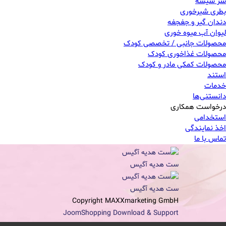
سر شیشه
بطری شیرخوری
دندان گیر و جغجغه
لیوان آب میوه خوری
محصولات جانبی / تخصصی کودک
محصولات غذاخوری کودک
محصولات کمکی مادر و کودک
استند
خدمات
دانستنی‌ها
درخواست همکاری
استخدامی
اخذ نمایندگی
تماس با ما
ست هدیه آگیس
ست هدیه آگیس
Copyright MAXXmarketing GmbH
JoomShopping Download & Support