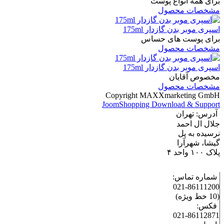
برای همه انواع پوست
مشخصات محصول
اسپری موبر بدن گازدار 175ml
برای پوست های حساس
مشخصات محصول
اسپری موبر بدن گازدار 175ml
مخصوص آقایان
مشخصات محصول
Copyright MAXXmarketing GmbH
JoomShopping Download & Support
آدرس: تهران
جلال ال احمد
نرسیده به پل
گیشا، شهرآرا
پلاک ۱۰۰ واحد ۴
شماره تماس:
86111200-021
(10 خط ویژه)
فکس:
86112871-021