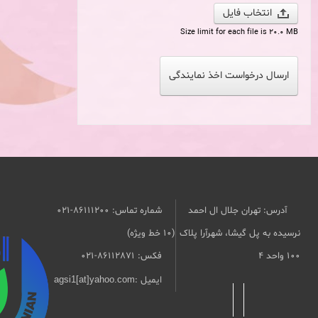
انتخاب فایل
Size limit for each file is 20.0 MB
ارسال درخواست اخذ نمایندگی
آدرس: تهران جلال ال احمد
شماره تماس: 86111200-021
نرسیده به پل گیشا، شهرآرا پلاک
(10 خط ویژه)
۱۰۰ واحد ۴
فکس: 86112871-021
ایمیل :
agsi1[at]yahoo.com