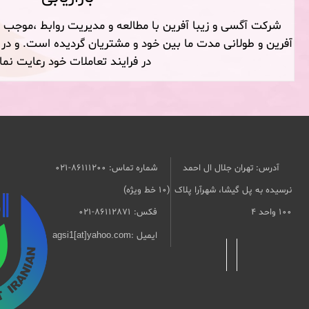
شرکت آگسی و زیبا آفرین با مطالعه و مدیریت روابط ،موجب 
آفرین و طولانی مدت ما بین خود و مشتریان گردیده است. و در 
در فرایند تعاملات خود رعایت نما
آدرس: تهران جلال ال احمد
شماره تماس: 86111200-021
نرسیده به پل گیشا، شهرآرا پلاک
(10 خط ویژه)
۱۰۰ واحد ۴
فکس: 86112871-021
ایمیل :
agsi1[at]yahoo.com