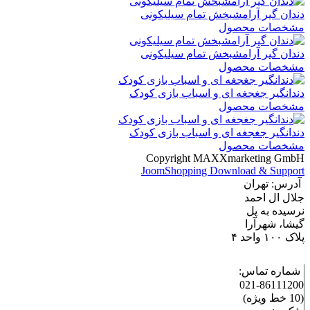
دندان گیر آرامشبخش تمام سیلیکونی
مشخصات محصول
دندان گیر آرامشبخش تمام سیلیکونی
مشخصات محصول
دندانگیر جغجغه ای و اسباب بازی کودک
مشخصات محصول
دندانگیر جغجغه ای و اسباب بازی کودک
مشخصات محصول
Copyright MAXXmarketing GmbH
JoomShopping Download & Support
آدرس: تهران
جلال ال احمد
نرسیده به پل
گیشا، شهرآرا
پلاک ۱۰۰ واحد ۴
شماره تماس:
86111200-021
(10 خط ویژه)