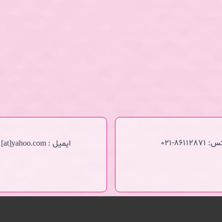
86112871-021
ایمیل :
1[at]yahoo.com