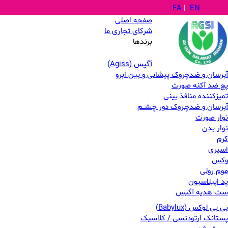
FA
|
EN
صفحه اصلی
شرکای تجاری ما
برندها
آگیس (Agiss)
آبرسان و ضدچروک پیشانی و بین ابرو
پچ ضد آکنه صورت
تمیزکننده منافذ بینی
آبرسان و ضدچـروک دور چـشــم
نوار صورت
نوار بدن
کرم
اسپری
وکس
موم رولی
پد اپیلاسیون
ست هدیه آگیس
بی بی لوکس (Babylux)
پستانک ارتودنسی / کلاسیک