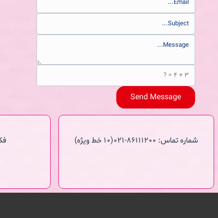
شماره تماس: 86111200-021(10 خط ویژه)
فکس: 