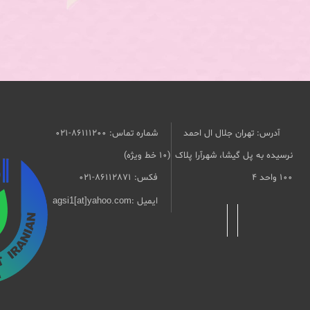
آدرس: تهران جلال ال احمد
شماره تماس: 86111200-021
نرسیده به پل گیشا، شهرآرا پلاک
(10 خط ویژه)
۱۰۰ واحد ۴
فکس: 86112871-021
ایمیل :
agsi1[at]yahoo.com