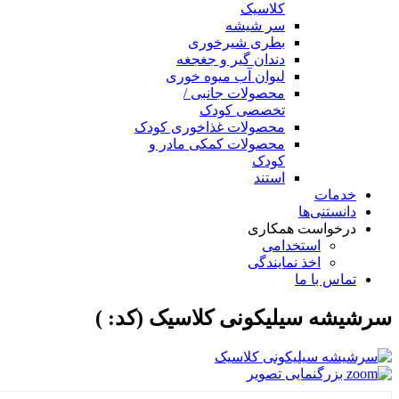
کلاسیک
سر شیشه
بطری شیرخوری
دندان گیر و جغجغه
لیوان آب میوه خوری
محصولات جانبی /
تخصصی کودک
محصولات غذاخوری کودک
محصولات کمکی مادر و
کودک
استند
خدمات
دانستنی‌ها
درخواست همکاری
استخدامی
اخذ نمایندگی
تماس با ما
سرشیشه سیلیکونی کلاسیک
(کد:
)
بزرگنمایی تصویر