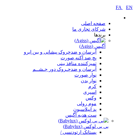
FA
|
EN
صفحه اصلی
شرکای تجاری ما
برندها
آگیس (Agiss)
آبرسان و ضدچروک پیشانی و بین ابرو
پچ ضد آکنه صورت
تمیزکننده منافذ بینی
آبرسان و ضدچـروک دور چـشــم
نوار صورت
نوار بدن
کرم
اسپری
وکس
موم رولی
پد اپیلاسیون
ست هدیه آگیس
بی بی لوکس (Babylux)
پستانک ارتودنسی /