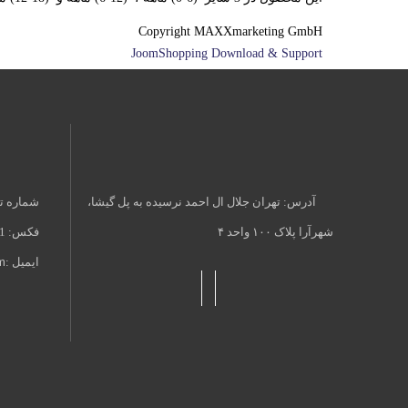
Copyright MAXXmarketing GmbH
JoomShopping Download & Support
آدرس: تهران جلال ال احمد نرسیده به پل گیشا،
شماره تماس: 86111200-
شهرآرا پلاک ۱۰۰ واحد ۴
فکس: 86112871-021
ایمیل :
m