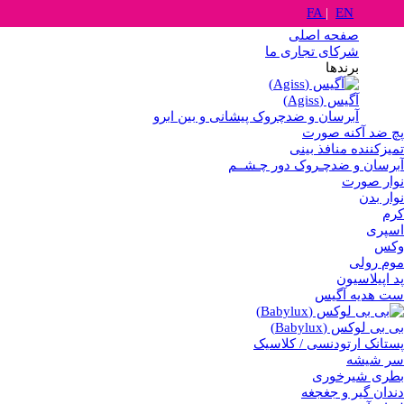
FA
|
EN
صفحه اصلی
شرکای تجاری ما
برندها
آگیس (Agiss)
آبرسان و ضدچروک پیشانی و بین ابرو
پچ ضد آکنه صورت
تمیزکننده منافذ بینی
آبرسان و ضدچـروک دور چـشــم
نوار صورت
نوار بدن
کرم
اسپری
وکس
موم رولی
پد اپیلاسیون
ست هدیه آگیس
بی بی لوکس (Babylux)
پستانک ارتودنسی / کلاسیک
سر شیشه
بطری شیرخوری
دندان گیر و جغجغه