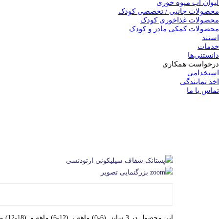
لیوان آب میوه خوری
محصولات جانبی / تخصصی کودک
محصولات غذاخوری کودک
محصولات کمکی مادر و کودک
استند
خدمات
دانستنی‌ها
درخواست همکاری
استخدامی
اخذ نمایندگی
تماس با ما
بزرگنمایی تصویر
این محصول در 3 سایز (6-0) ماهه ، (12-6) ماهه و (18-12) ماهه موجود می باشد.